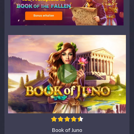
Book of Juno