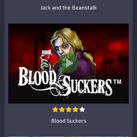
Jack and the Beanstalk
Blood Suckers