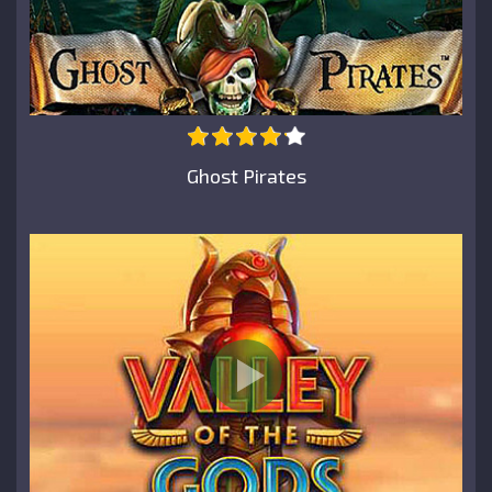
Ghost Pirates