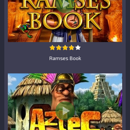
Ramses Book