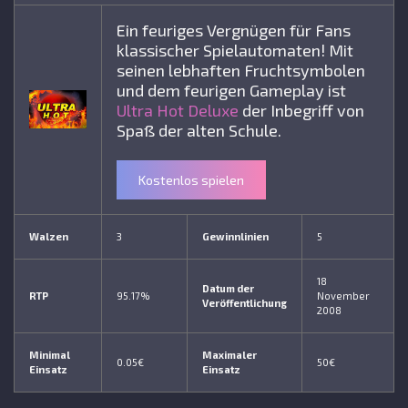
Ein feuriges Vergnügen für Fans
klassischer Spielautomaten! Mit
seinen lebhaften Fruchtsymbolen
und dem feurigen Gameplay ist
Ultra Hot Deluxe
der Inbegriff von
Spaß der alten Schule.
Kostenlos spielen
Walzen
3
Gewinnlinien
5
18
Datum der
RTP
95.17%
November
Veröffentlichung
2008
Minimal
Maximaler
0.05€
50€
Einsatz
Einsatz