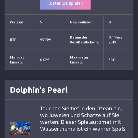
Kostenlos spielen
Walzen
5
Gewinnlinien
9
Datum der
07 März
RTP
95.13%
Veröffentlichung
2019
Minimal
Maximaler
0.02€
50€
Einsatz
Einsatz
Dolphin's Pearl
Tauchen Sie tief in den Ozean ein,
wo Juwelen und Schätze auf Sie
warten. Dieser Spielautomat mit
Wasserthema ist ein wahrer Spaß!