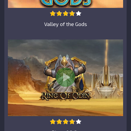
Valley of the Gods