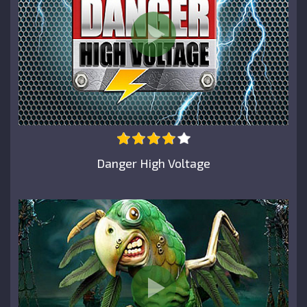
Danger High Voltage