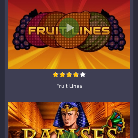
Fruit Lines