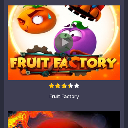
Fruit Factory