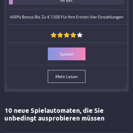
Mr Bet
400% Bonus Bis Zu € 1,500 Für Ihre Ersten Vier Einzahlungen
Spielen
Mehr Lesen
10 neue Spielautomaten, die Sie
unbedingt ausprobieren müssen