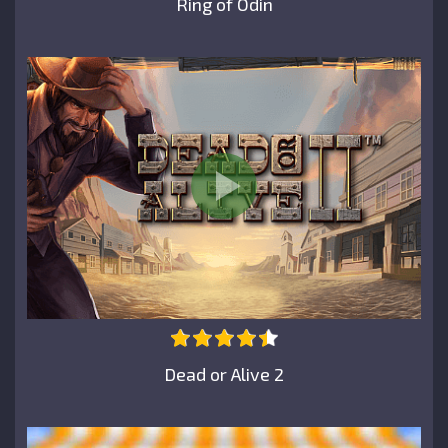
Ring of Odin
Dead or Alive 2