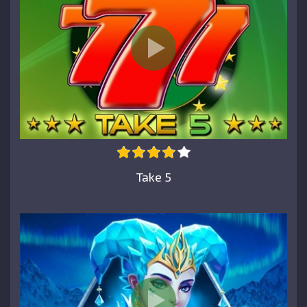
Take 5