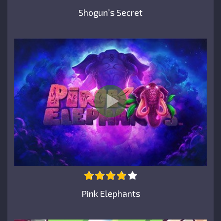
Shogun’s Secret
Pink Elephants