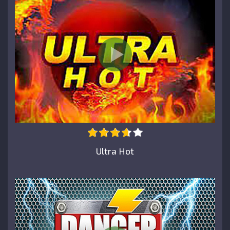
Ultra Hot