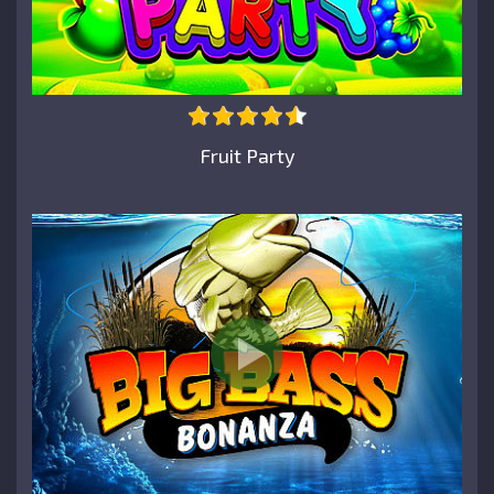
Fruit Party