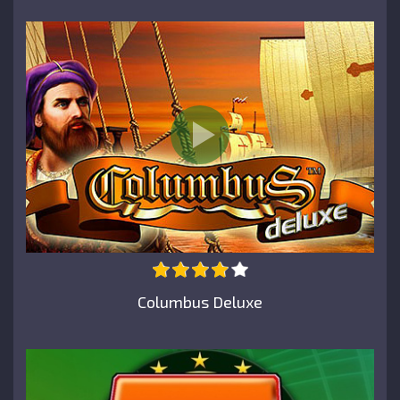
Columbus Deluxe