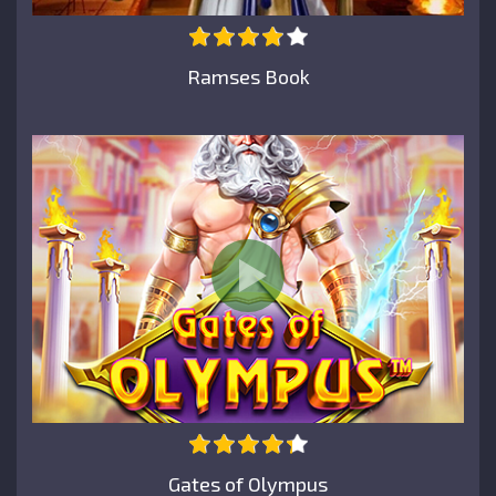
Ramses Book
Gates of Olympus