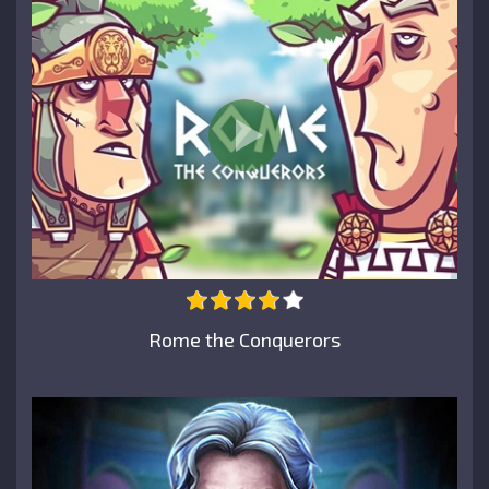
Rome the Conquerors