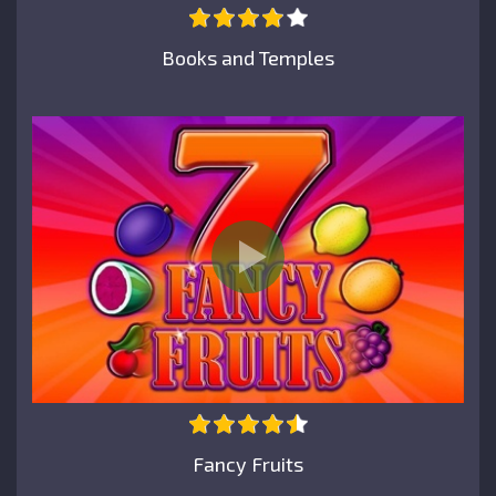
Books and Temples
Fancy Fruits