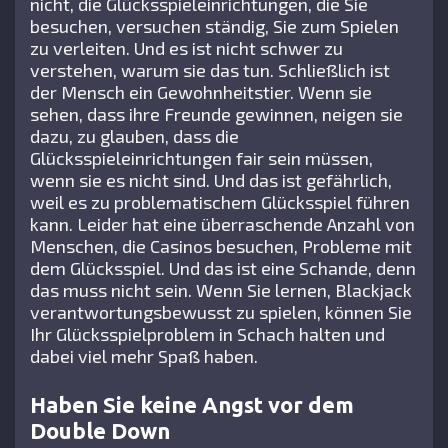
nicht, die Glücksspieleinrichtungen, die Sie
besuchen, versuchen ständig, Sie zum Spielen
zu verleiten. Und es ist nicht schwer zu
verstehen, warum sie das tun. Schließlich ist
der Mensch ein Gewohnheitstier. Wenn sie
sehen, dass ihre Freunde gewinnen, neigen sie
dazu, zu glauben, dass die
Glücksspieleinrichtungen fair sein müssen,
wenn sie es nicht sind. Und das ist gefährlich,
weil es zu problematischem Glücksspiel führen
kann. Leider hat eine überraschende Anzahl von
Menschen, die Casinos besuchen, Probleme mit
dem Glücksspiel. Und das ist eine Schande, denn
das muss nicht sein. Wenn Sie lernen, Blackjack
verantwortungsbewusst zu spielen, können Sie
Ihr Glücksspielproblem in Schach halten und
dabei viel mehr Spaß haben.
Haben Sie keine Angst vor dem
Double Down