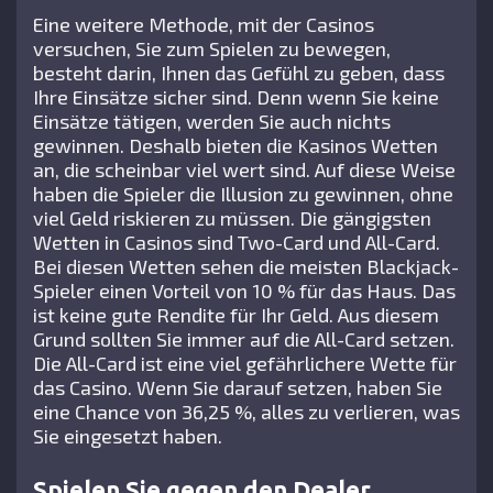
Eine weitere Methode, mit der Casinos
versuchen, Sie zum Spielen zu bewegen,
besteht darin, Ihnen das Gefühl zu geben, dass
Ihre Einsätze sicher sind. Denn wenn Sie keine
Einsätze tätigen, werden Sie auch nichts
gewinnen. Deshalb bieten die Kasinos Wetten
an, die scheinbar viel wert sind. Auf diese Weise
haben die Spieler die Illusion zu gewinnen, ohne
viel Geld riskieren zu müssen. Die gängigsten
Wetten in Casinos sind Two-Card und All-Card.
Bei diesen Wetten sehen die meisten Blackjack-
Spieler einen Vorteil von 10 % für das Haus. Das
ist keine gute Rendite für Ihr Geld. Aus diesem
Grund sollten Sie immer auf die All-Card setzen.
Die All-Card ist eine viel gefährlichere Wette für
das Casino. Wenn Sie darauf setzen, haben Sie
eine Chance von 36,25 %, alles zu verlieren, was
Sie eingesetzt haben.
Spielen Sie gegen den Dealer