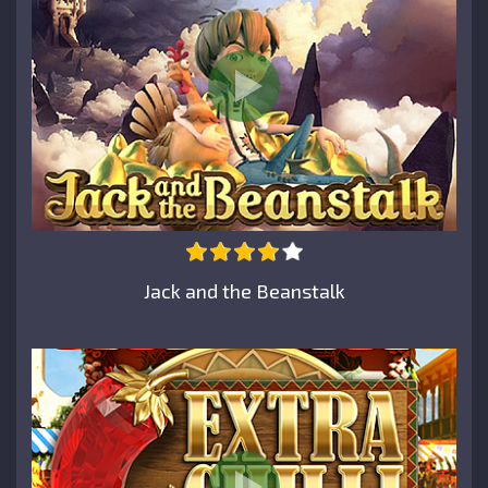
Jack and the Beanstalk