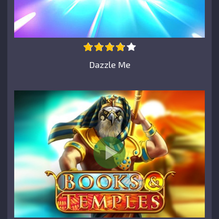
Dazzle Me