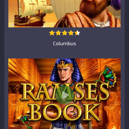
Columbus