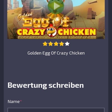
Golden Egg Of Crazy Chicken
Bewertung schreiben
Name
*