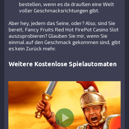
bestellen, wenn es da draußen eine Welt
voller Geschmacksrichtungen gibt.
Aber hey, jedem das Seine, oder? Also, sind Sie
bereit, Fancy Fruits Red Hot FirePot Casino Slot
auszuprobieren? Glauben Sie mir, wenn Sie
einmal auf den Geschmack gekommen sind, gibt
es kein Zurück mehr.
Weitere Kostenlose Spielautomaten