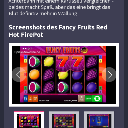
Achterbahn mit einem Karussell vergleichen -
beides macht Spaß, aber das eine bringt das
Blut definitiv mehr in Wallung!
Screenshots des Fancy Fruits Red
Hot FirePot