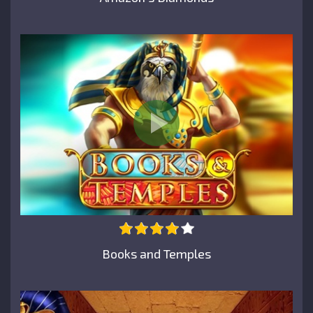
Books and Temples