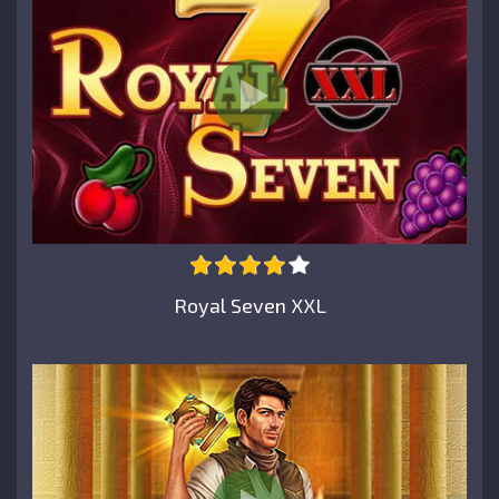
Royal Seven XXL