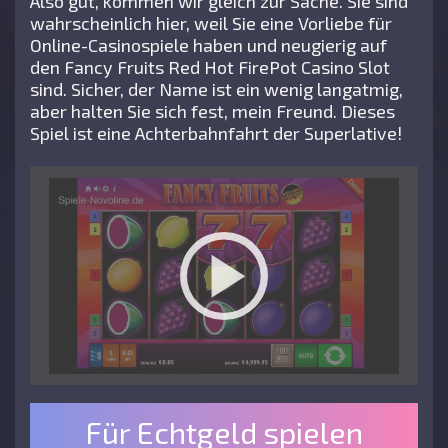
Also gut, kommen wir gleich zur Sache. Sie sind
wahrscheinlich hier, weil Sie eine Vorliebe für
Online-Casinospiele haben und neugierig auf
den Fancy Fruits Red Hot FirePot Casino Slot
sind. Sicher, der Name ist ein wenig langatmig,
aber halten Sie sich fest, mein Freund. Dieses
Spiel ist eine Achterbahnfahrt der Superlative!
Für Echtgeld spielen