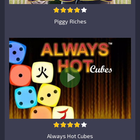
Piggy Riches
Always Hot Cubes