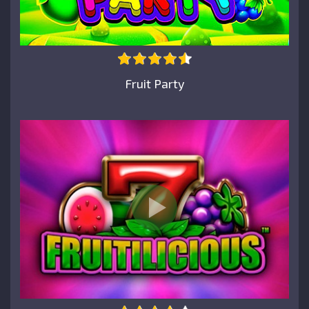
Fruit Party