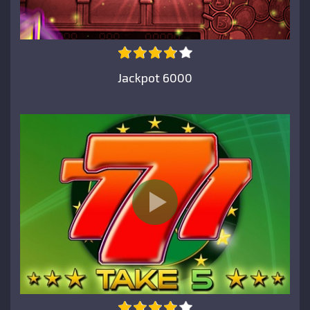
Jackpot 6000