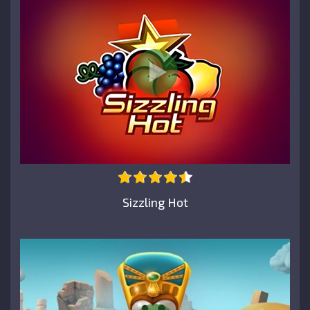
Sizzling Hot