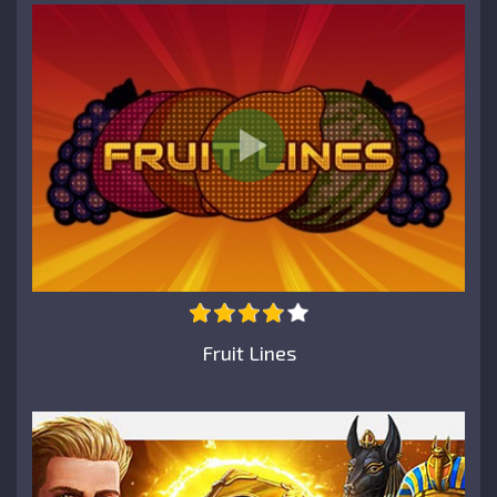
Fruit Lines