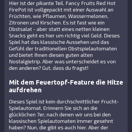
Hier ist der pikante Teil. Fancy Fruits Red Hot
FirePot ist vollgepackt mit einer Auswahl an
Früchten, wie Pflaumen, Wassermelonen,
Zitronen und Kirschen. Es ist fast wie ein
Obstsalat - aber statt eines netten kleinen
Snacks geht es hier um richtig viel Geld. Dieses
Spiel hat das klassische Aussehen und das
Gefühl der traditionellen Obstspielautomaten
und bietet Ihnen diesen guten alten
Nostalgietrip. Aber was unterscheidet es von
den anderen? Gut, dass du fragst!
Mit dem Feuertopf-Feature die Hitze
aufdrehen
Dieses Spiel ist kein durchschnittlicher Frucht-
Spielautomat. Erinnern Sie sich an die
glücklichen 7er, nach denen wir uns bei den
klassischen Spielautomaten immer gesehnt
haben? Nun, die gibt es auch hier. Aber der