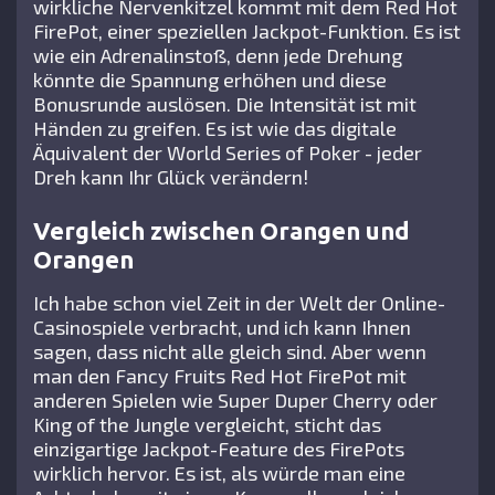
wirkliche Nervenkitzel kommt mit dem Red Hot
FirePot, einer speziellen Jackpot-Funktion. Es ist
wie ein Adrenalinstoß, denn jede Drehung
könnte die Spannung erhöhen und diese
Bonusrunde auslösen. Die Intensität ist mit
Händen zu greifen. Es ist wie das digitale
Äquivalent der World Series of Poker - jeder
Dreh kann Ihr Glück verändern!
Vergleich zwischen Orangen und
Orangen
Ich habe schon viel Zeit in der Welt der Online-
Casinospiele verbracht, und ich kann Ihnen
sagen, dass nicht alle gleich sind. Aber wenn
man den Fancy Fruits Red Hot FirePot mit
anderen Spielen wie Super Duper Cherry oder
King of the Jungle vergleicht, sticht das
einzigartige Jackpot-Feature des FirePots
wirklich hervor. Es ist, als würde man eine