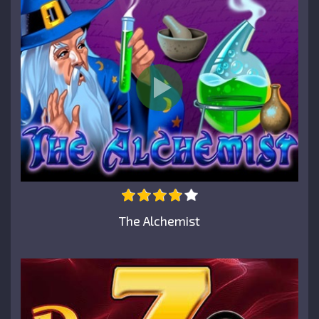
The Alchemist