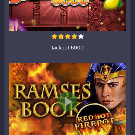
Jackpot 6000