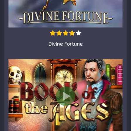
Divine Fortune