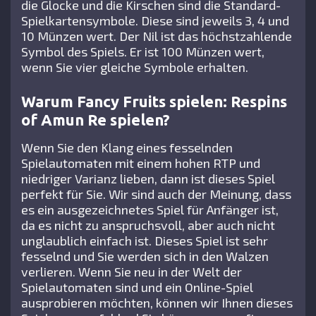
die Glocke und die Kirschen sind die Standard-
Spielkartensymbole. Diese sind jeweils 3, 4 und
10 Münzen wert. Der Nil ist das höchstzahlende
Symbol des Spiels. Er ist 100 Münzen wert,
wenn Sie vier gleiche Symbole erhalten.
Warum Fancy Fruits spielen: Respins
of Amun Re spielen?
Wenn Sie den Klang eines fesselnden
Spielautomaten mit einem hohen RTP und
niedriger Varianz lieben, dann ist dieses Spiel
perfekt für Sie. Wir sind auch der Meinung, dass
es ein ausgezeichnetes Spiel für Anfänger ist,
da es nicht zu anspruchsvoll, aber auch nicht
unglaublich einfach ist. Dieses Spiel ist sehr
fesselnd und Sie werden sich in den Walzen
verlieren. Wenn Sie neu in der Welt der
Spielautomaten sind und ein Online-Spiel
ausprobieren möchten, können wir Ihnen dieses