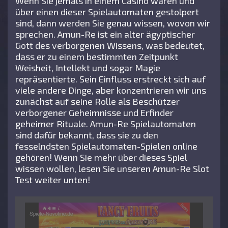
Wenn Sie jemals in einem Casino waren und
über einen dieser Spielautomaten gestolpert
sind, dann werden Sie genau wissen, wovon wir
sprechen. Amun-Re ist ein alter ägyptischer
Gott des verborgenen Wissens, was bedeutet,
dass er zu einem bestimmten Zeitpunkt
Weisheit, Intellekt und sogar Magie
repräsentierte. Sein Einfluss erstreckt sich auf
viele andere Dinge, aber konzentrieren wir uns
zunächst auf seine Rolle als Beschützer
verborgener Geheimnisse und Erfinder
geheimer Rituale. Amun-Re Spielautomaten
sind dafür bekannt, dass sie zu den
fesselndsten Spielautomaten-Spielen online
gehören! Wenn Sie mehr über dieses Spiel
wissen wollen, lesen Sie unseren Amun-Re Slot
Test weiter unten!