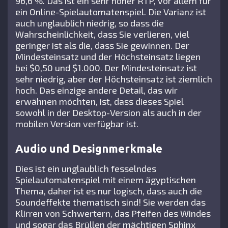
96,6 %. Das ist ein sehr hoher RTP, vor allem für
ein Online-Spielautomatenspiel. Die Varianz ist
auch unglaublich niedrig, so dass die
Wahrscheinlichkeit, dass Sie verlieren, viel
geringer ist als die, dass Sie gewinnen. Der
Mindesteinsatz und der Höchsteinsatz liegen
bei $0,50 und $1.000. Der Mindesteinsatz ist
sehr niedrig, aber der Höchsteinsatz ist ziemlich
hoch. Das einzige andere Detail, das wir
erwähnen möchten, ist, dass dieses Spiel
sowohl in der Desktop-Version als auch in der
mobilen Version verfügbar ist.
Audio und Designmerkmale
Dies ist ein unglaublich fesselndes
Spielautomatenspiel mit einem ägyptischen
Thema, daher ist es nur logisch, dass auch die
Soundeffekte thematisch sind! Sie werden das
Klirren von Schwertern, das Pfeifen des Windes
und sogar das Brüllen der mächtigen Sphinx