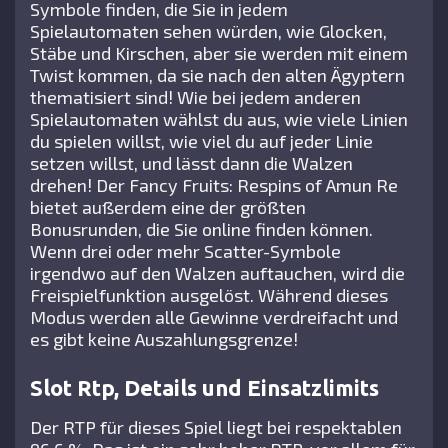
Symbole finden, die Sie in jedem
Spielautomaten sehen würden, wie Glocken,
Stäbe und Kirschen, aber sie werden mit einem
Twist kommen, da sie nach den alten Ägyptern
thematisiert sind! Wie bei jedem anderen
Spielautomaten wählst du aus, wie viele Linien
du spielen willst, wie viel du auf jeder Linie
setzen willst, und lässt dann die Walzen
drehen! Der Fancy Fruits: Respins of Amun Re
bietet außerdem eine der größten
Bonusrunden, die Sie online finden können.
Wenn drei oder mehr Scatter-Symbole
irgendwo auf den Walzen auftauchen, wird die
Freispielfunktion ausgelöst. Während dieses
Modus werden alle Gewinne verdreifacht und
es gibt keine Auszahlungsgrenze!
Slot Rtp, Details und Einsatzlimits
Der RTP für dieses Spiel liegt bei respektablen