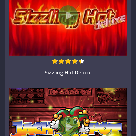
Sizzling Hot Deluxe