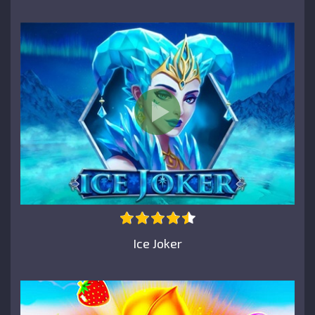
Ice Joker