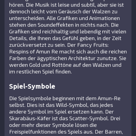
hören. Die Musik ist leise und subtil, aber sie ist
dennoch leicht vom Geräusch der Walzen zu
unterscheiden. Alle Grafiken und Animationen
stehen den Soundeffekten in nichts nach. Die
Grafiken sind reichhaltig und lebendig mit vielen
Details, die Ihnen das Gefühl geben, in der Zeit
zurückversetzt zu sein. Der Fancy Fruits:
Respins of Amun Re macht sich auch die reichen
Farben der ägyptischen Architektur zunutze. Sie
werden Gold und Rottöne auf den Walzen und
im restlichen Spiel finden.
Spiel-Symbole
Die Spielsymbole beginnen mit dem Amun-Re
selbst. Dies ist das Wild-Symbol, das jedes
andere Symbol im Spiel ersetzen kann. Der
Skarabäus-Käfer ist das Scatter-Symbol. Drei
oder mehr dieser Symbole lösen die
Freispielfunktionen des Spiels aus. Der Barren,