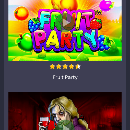
Fruit Party