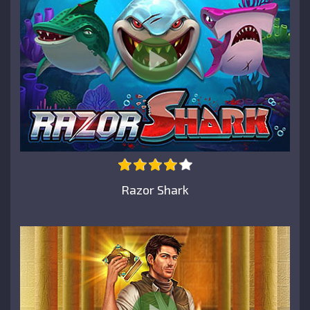
Razor Shark