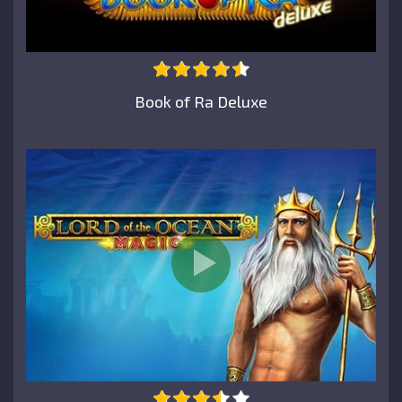
Book of Ra Deluxe