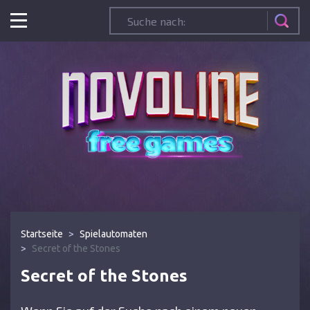
Startseite
Spielautomaten
Secret of the Stones
Secret of the Stones