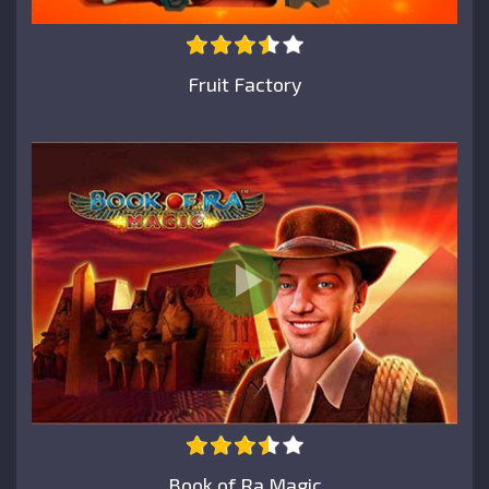
Fruit Factory
Book of Ra Magic