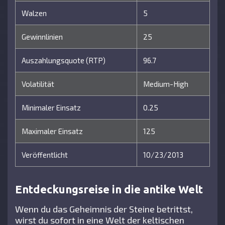
Walzen
5
Gewinnlinien
25
Auszahlungsquote (RTP)
96.7
Volatilität
Medium-High
Minimaler Einsatz
0.25
Maximaler Einsatz
125
Veröffentlicht
10/23/2013
Entdeckungsreise in die antike Welt
Wenn du das Geheimnis der Steine betrittst,
wirst du sofort in eine Welt der keltischen