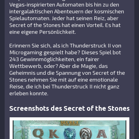
Vegas-inspirierten Automaten bis hin zu den
intergalaktischen Abenteuern der kosmischen
Spielautomaten. Jeder hat seinen Reiz, aber
Secret of the Stones hat einen Vorteil. Es hat
eine eigene Persönlichkeit.
Erinnern Sie sich, als ich Thunderstruck II von
Microgaming gespielt habe? Dieses Spiel bot
243 Gewinnmöglichkeiten, ein fairer
Wettbewerb, oder? Aber die Magie, das
Geheimnis und die Spannung von Secret of the
Stones nehmen Sie mit auf eine emotionale
Reise, die ich bei Thunderstruck II nicht ganz
erleben konnte.
Screenshots des Secret of the Stones