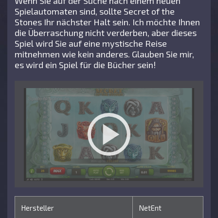
Wenn Sie auf der Suche nach einem neuen
Spielautomaten sind, sollte Secret of the
Stones Ihr nächster Halt sein. Ich möchte Ihnen
die Überraschung nicht verderben, aber dieses
Spiel wird Sie auf eine mystische Reise
mitnehmen wie kein anderes. Glauben Sie mir,
es wird ein Spiel für die Bücher sein!
Hersteller
NetEnt