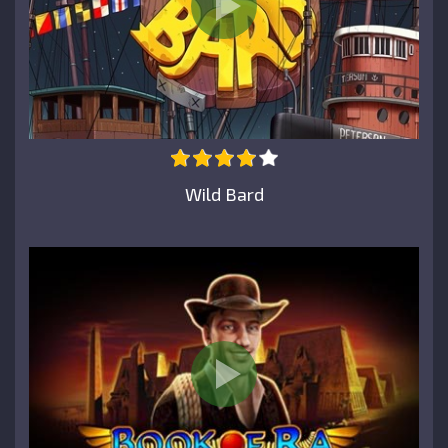
Wild Bard