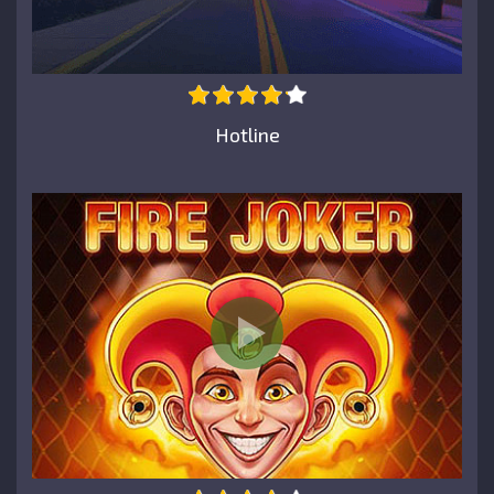
Hotline