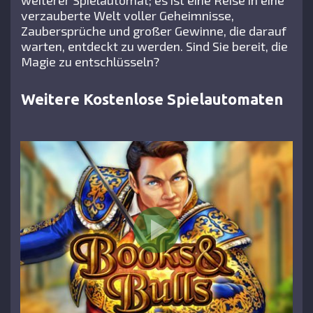
verzauberte Welt voller Geheimnisse,
Zaubersprüche und großer Gewinne, die darauf
warten, entdeckt zu werden. Sind Sie bereit, die
Magie zu entschlüsseln?
Weitere Kostenlose Spielautomaten