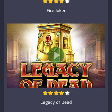
Fire Joker
Legacy of Dead