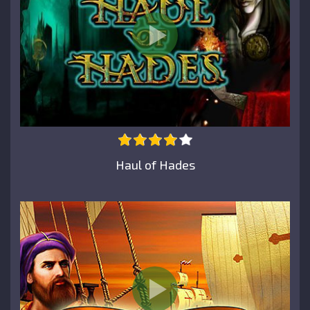
Haul of Hades