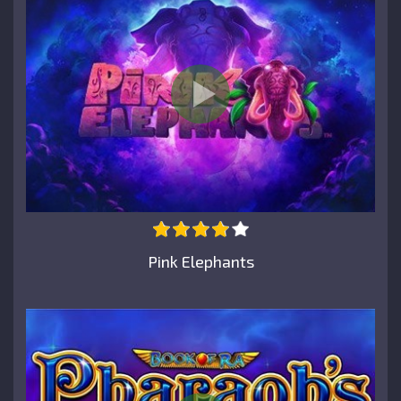
Pink Elephants