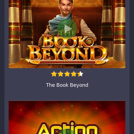
The Book Beyond