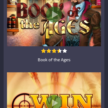
Book of the Ages